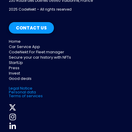
230 Route des Dolines 06560 Valbonne, France
2025 CodeNekt – All rights reserved
CONTACT US
Home
Car Service App
CodeNekt For Fleet manager
Secure your car history with NFTs
StartUp
Press
Invest
Good deals
Legal Notice
Personal data
Terms of services