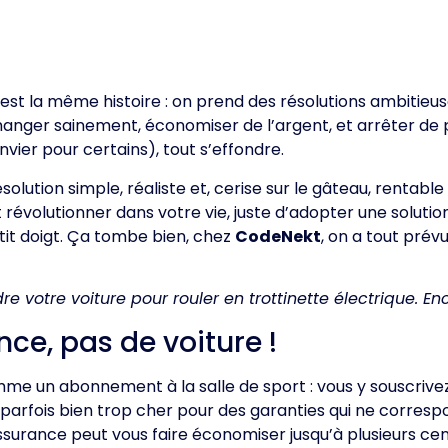
t la même histoire : on prend des résolutions ambitieuse
 manger sainement, économiser de l’argent, et arrêter de p
nvier pour certains), tout s’effondre.
ésolution simple, réaliste et, cerise sur le gâteau, rentable
 révolutionner dans votre vie, juste d’adopter une soluti
tit doigt. Ça tombe bien, chez
CodeNekt
, on a tout prév
e votre voiture pour rouler en trottinette électrique. En
ce, pas de voiture !
me un abonnement à la salle de sport : vous y souscrivez, 
 parfois bien trop cher pour des garanties qui ne corre
surance peut vous faire économiser jusqu’à plusieurs cen