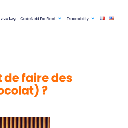
rvice Log
CodeNekt For Fleet
Traceability
t de faire des
ocolat) ?