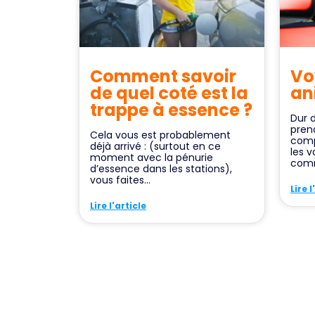
Comment savoir
Vo
de quel coté est la
an
trappe à essence ?
Dur d
pren
Cela vous est probablement
comp
déjà arrivé : (surtout en ce
les 
moment avec la pénurie
comm
d’essence dans les stations),
vous faites...
Lire l
Lire l'article