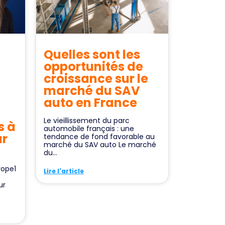
Quelles sont les
opportunités de
croissance sur le
marché du SAV
auto en France
s
Le vieillissement du parc
s à
automobile français : une
ur
tendance de fond favorable au
marché du SAV auto Le marché
du...
rope1
Lire l'article
ur