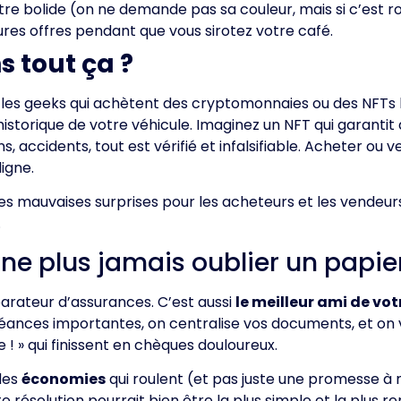
tre bolide (on ne demande pas sa couleur, mais si c’est r
ures offres pendant que vous sirotez votre café.
s tout ça ?
ur les geeks qui achètent des cryptomonnaies ou des NFTs 
’historique de votre véhicule. Imaginez un NFT qui garantit 
, accidents, tout est vérifié et infalsifiable. Acheter ou 
igne.
les mauvaises surprises pour les acheteurs et les vendeurs
.
 ne plus jamais oublier un papie
arateur d’assurances. C’est aussi
le meilleur ami de vot
éances importantes, on centralise vos documents, et on vou
e ! » qui finissent en chèques douloureux.
des
économies
qui roulent (et pas juste une promesse à 
e résolution pourrait bien être la plus simple et la plus r