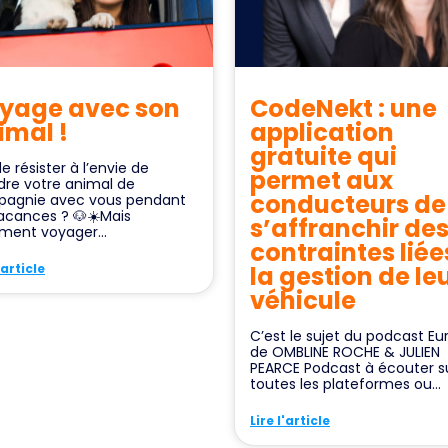
yage avec son
CodeNekt : une
imal !
application
gratuite qui
e résister à l’envie de
permet aux
dre votre animal de
conducteurs de
agnie avec vous pendant
vacances ? 🐶☀️Mais
s’affranchir de
ent voyager...
contraintes liée
'article
la gestion de le
véhicule
C’est le sujet du podcast Eu
de OMBLINE ROCHE & JULIEN
PEARCE Podcast à écouter s
toutes les plateformes ou...
Lire l'article