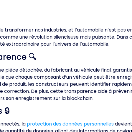
e transformer nos industries, et l’automobile n’est pas en
omme une révolution silencieuse mais puissante. Dans cet
 extraordinaire pour l’univers de l’automobile.
arence 🔍
pièce détachée, du fabricant au véhicule final, garantissan
nifie que chaque composant d’un véhicule peut être enregi
 de produit, les constructeurs peuvent identifier rapidem
s de correction. De plus, cette transparence aide à préven
ers son enregistrement sur la blockchain.
 🔒
onnectés, la
protection des données personnelles
devient
 quantité de données, allant des informations de navigat