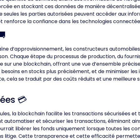
forcée en stockant ces données de manière décentralisée
 que seules les parties autorisées peuvent accéder aux info
s et renforce la confiance dans les technologies connectée
🚚
haîne d’approvisionnement, les constructeurs automobile
raison. Chaque étape du processus de production, du fourn
trée sur une blockchain, offrant une vue d’ensemble préci
les besoins en stocks plus précisément, et de minimiser les
 cela se traduit par des coûts réduits et une meilleure sa
iées 💳
ules, la blockchain facilite les transactions sécurisées et
 automatiser et sécuriser les transactions, éliminant ains
urrait libérer les fonds uniquement lorsque toutes les co
ns litige. Cette transparence et cette efficacité permette