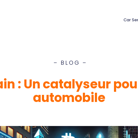
Car Se
– BLOG –
in : Un catalyseur pour
automobile