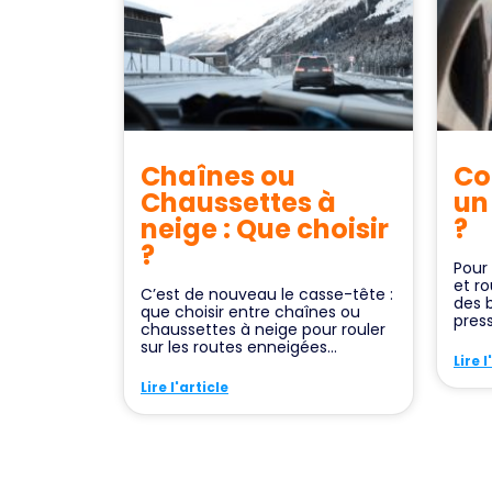
Chaînes ou
Co
Chaussettes à
un
neige : Que choisir
?
?
Pour 
et ro
C’est de nouveau le casse-tête :
des b
que choisir entre chaînes ou
press
chaussettes à neige pour rouler
sur les routes enneigées...
Lire l
Lire l'article