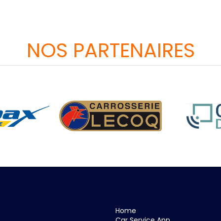
NOS PARTENAIRES
Home
Car Service App