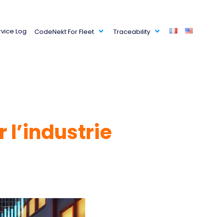
rvice Log
CodeNekt For Fleet
Traceability
 l’industrie