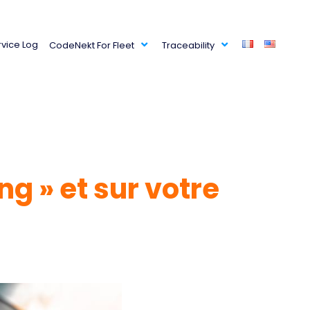
rvice Log
CodeNekt For Fleet
Traceability
ng » et sur votre