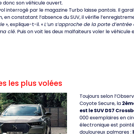
se donc son véhicule ouvert.
ol interrogé par le magazine Turbo laisse pantois. Il gara
, en constatant l’absence du SUV, il vérifie l’enregistrem
le
», explique-t-il. «
L’un s’approche de la porte d’entrée
 ma clé
. Puis on voit les deux malfaiteurs voler le véhicul
s les plus volées
Toujours selon l’Observ
Coyote Secure, la
2ème
est le SUV DS7 Cross
000 exemplaires en circ
électronique est pointé
douloureux palmares :