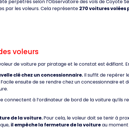
t été perpétrés selon l’Observatoire des vols de Coyote S
s par les voleurs. Cela représente
270 voitures volées 
des voleurs
leur de voiture par piratage et le constat est édifiant. E
uvelle clé chez un concessionnaire.
Il suffit de repérer l
e. Facile ensuite de se rendre chez un concessionnaire e
ure.
se connectent à l’ordinateur de bord de la voiture qu’ils r
ure de la voiture.
Pour cela, le voleur doit se tenir à pr
ique,
il empêche la fermeture de la voiture
au moment o