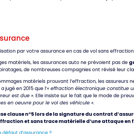
ssurance
nisation par votre assurance en cas de vol sans effractio
es matériels, les assurances auto ne prévoient pas de
g
piratages, de nombreuses compagnies ont révisé leur cla
ommages matériels prouvant l’effraction, les assureurs n
 a jugé en 2015 que l’
« effraction électronique constitue
ureur est due »
. Elle insiste sur le fait que le mode de preu
s en oeuvre pour le vol des véhicule »
.
use clause n°5 lors de la signature du contrat d’assura
ffraction et sans trace matérielle d’une attaque en f
e défaut d’assurance ?