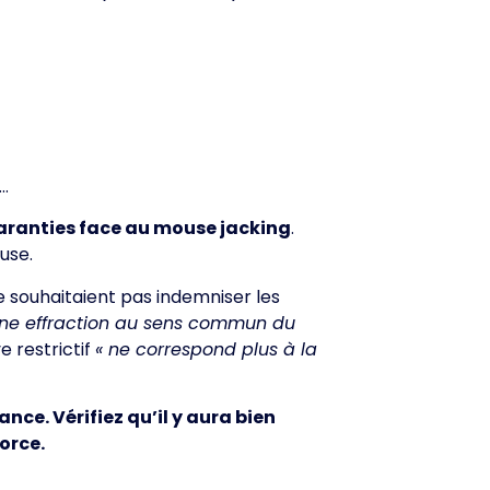
n…
aranties face au mouse jacking
.
use.
e souhaitaient pas indemniser les
 une effraction au sens commun du
ve restrictif
« ne correspond plus à la
nce. Vérifiez qu’il y aura bien
orce.